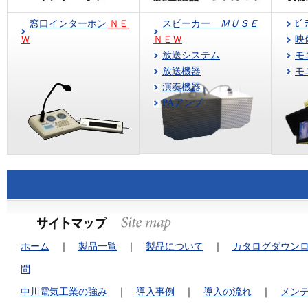
窓口インターホン
ＮＥ
スピーカー
ＭＵＳＥ
ﾋﾞ
Ｗ
ＮＥＷ
映
放送システム
モ
放送機器
モ
演奏機器
PAアンプ
ホーム
｜
製品一覧
｜
製品について
｜
カタログダウン
問
中川電気工業の強み
｜
導入事例
｜
導入の流れ
｜
メン