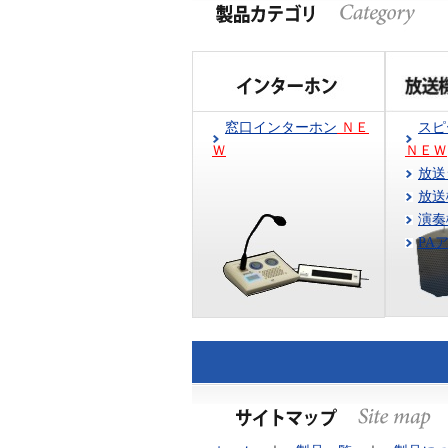
窓口インターホン
ＮＥ
ス
Ｗ
ＮＥＷ
放送
放送
演奏
PA