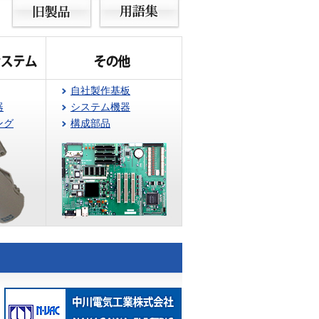
自社製作基板
器
システム機器
ング
構成部品