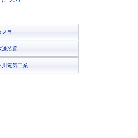
了について
カメラ
放送装置
中川電気工業