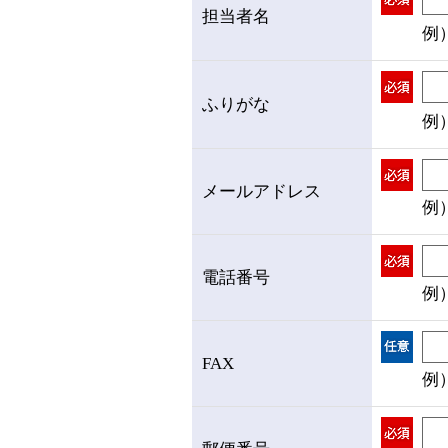
担当者名
例
ふりがな
例
メールアドレス
例）
電話番号
例）
FAX
例）