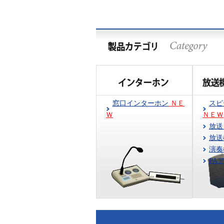
窓口インターホン
ＮＥ
ス
Ｗ
ＮＥＷ
放送
放送
演奏
PA