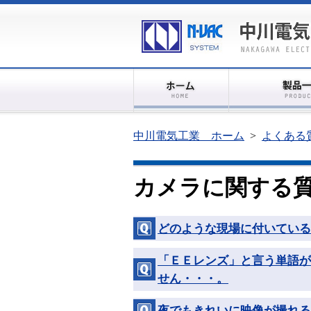
中川電気工業 ホーム
>
よくある
カメラに関する
どのような現場に付いている
「ＥＥレンズ」と言う単語が
せん・・・。
夜でもきれいに映像が撮れ