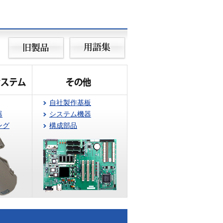
自社製作基板
器
システム機器
ング
構成部品