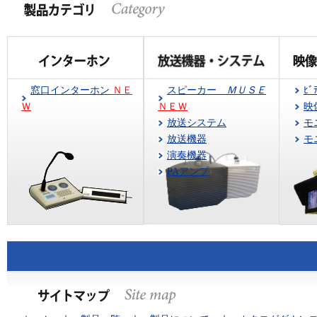
窓口インターホン
ＮＥ
スピーカー
ＭＵＳＥ
ﾋﾞ
Ｗ
ＮＥＷ
映
放送システム
モ
放送機器
モ
演奏機器
PAアンプ