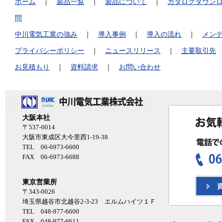
ホーム
｜
製品一覧
｜
製品について
｜
カタログダウン
問
中川電気工業の強み
｜
導入事例
｜
導入の流れ
｜
メン
プライバシーポリシー
｜
ニュースリリース
｜
主要取引先
お見積もり
｜
資料請求
｜
お問い合わせ
大阪本社
〒537-0014
大阪市東成区大今里西1-19-38
TEL 06-6973-6600
FAX 06-6973-6688
東京営業所
〒343-0026
埼玉県越谷市北越谷2-3-23 エルムハイツ１Ｆ
TEL 048-977-6600
FAX 048-977-6611