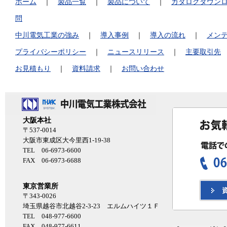
ホーム
｜
製品一覧
｜
製品について
｜
カタログダウン
問
中川電気工業の強み
｜
導入事例
｜
導入の流れ
｜
メン
プライバシーポリシー
｜
ニュースリリース
｜
主要取引先
お見積もり
｜
資料請求
｜
お問い合わせ
大阪本社
〒537-0014
大阪市東成区大今里西1-19-38
TEL 06-6973-6600
FAX 06-6973-6688
東京営業所
〒343-0026
埼玉県越谷市北越谷2-3-23 エルムハイツ１Ｆ
TEL 048-977-6600
FAX 048-977-6611