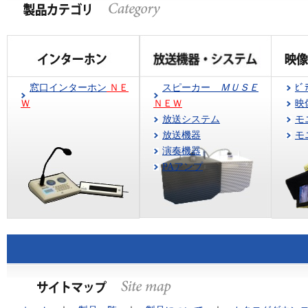
窓口インターホン
ＮＥ
スピーカー
ＭＵＳＥ
ﾋﾞ
Ｗ
ＮＥＷ
映
放送システム
モ
放送機器
モ
演奏機器
PAアンプ