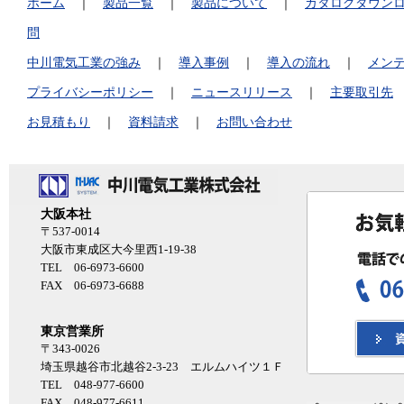
ホーム
｜
製品一覧
｜
製品について
｜
カタログダウン
問
中川電気工業の強み
｜
導入事例
｜
導入の流れ
｜
メン
プライバシーポリシー
｜
ニュースリリース
｜
主要取引先
お見積もり
｜
資料請求
｜
お問い合わせ
大阪本社
〒537-0014
大阪市東成区大今里西1-19-38
TEL 06-6973-6600
FAX 06-6973-6688
東京営業所
〒343-0026
埼玉県越谷市北越谷2-3-23 エルムハイツ１Ｆ
TEL 048-977-6600
FAX 048-977-6611