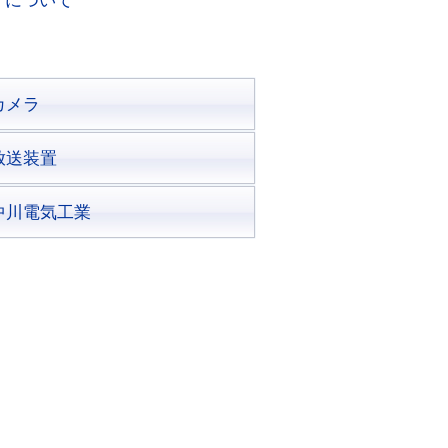
了について
カメラ
放送装置
中川電気工業