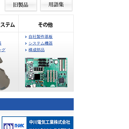
自社製作基板
器
システム機器
ング
構成部品