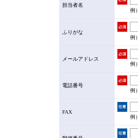
担当者名
例
ふりがな
例
メールアドレス
例）
電話番号
例）
FAX
例）