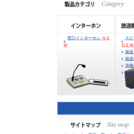
窓口インターホン
ＮＥ
ス
Ｗ
ＮＥＷ
放送
放送
演奏
PA