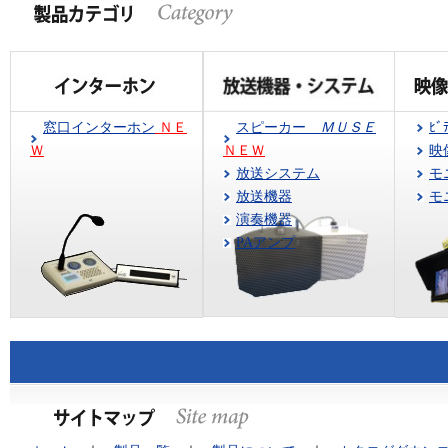
窓口インターホン
ＮＥ
スピーカー
ＭＵＳＥ
ﾋﾞ
Ｗ
ＮＥＷ
映
放送システム
モ
放送機器
モ
演奏機器
PAアンプ