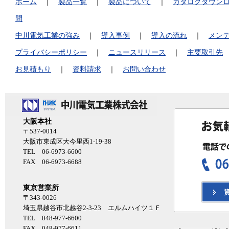
ホーム
｜
製品一覧
｜
製品について
｜
カタログダウン
問
中川電気工業の強み
｜
導入事例
｜
導入の流れ
｜
メン
プライバシーポリシー
｜
ニュースリリース
｜
主要取引先
お見積もり
｜
資料請求
｜
お問い合わせ
大阪本社
〒537-0014
大阪市東成区大今里西1-19-38
TEL 06-6973-6600
FAX 06-6973-6688
東京営業所
〒343-0026
埼玉県越谷市北越谷2-3-23 エルムハイツ１Ｆ
TEL 048-977-6600
FAX 048-977-6611