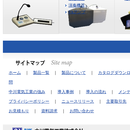
演奏機器
PAアンプ
ホーム
｜
製品一覧
｜
製品について
｜
カタログダウン
問
中川電気工業の強み
｜
導入事例
｜
導入の流れ
｜
メン
プライバシーポリシー
｜
ニュースリリース
｜
主要取引先
お見積もり
｜
資料請求
｜
お問い合わせ