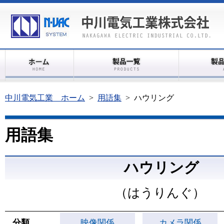
中川電気工業 ホーム
>
用語集
>
ハウリング
用語集
ハウリング
（はうりんぐ）
分類
映像関係
カメラ関係