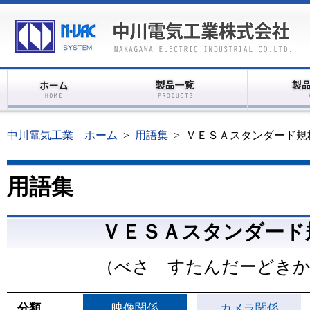
中川電気工業 ホーム
>
用語集
>
ＶＥＳＡスタンダード規
用語集
ＶＥＳＡスタンダード
（べさ すたんだーどき
分類
映像関係
カメラ関係