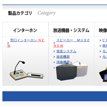
窓口インターホン
ＮＥ
スピーカー
ＭＵＳＥ
ﾋﾞ
Ｗ
ＮＥＷ
映
放送システム
モ
放送機器
モ
演奏機器
PAアンプ