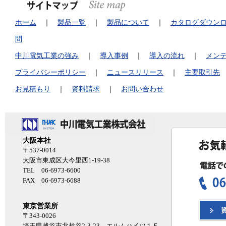
ホーム
｜
製品一覧
｜
製品について
｜
カタログダウン
問
中川電気工業の強み
｜
導入事例
｜
導入の流れ
｜
メン
プライバシーポリシー
｜
ニュースリリース
｜
主要取引先
お見積もり
｜
資料請求
｜
お問い合わせ
大阪本社
〒537-0014
大阪市東成区大今里西1-19-38
TEL 06-6973-6600
FAX 06-6973-6688
東京営業所
〒343-0026
埼玉県越谷市北越谷2-3-23 エルムハイツ１Ｆ