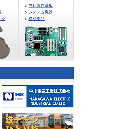
自社製作基板
器
システム機器
ング
構成部品