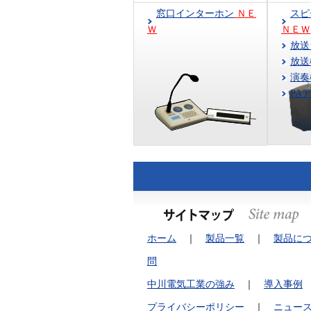
窓口インターホン
ＮＥ
ス
Ｗ
ＮＥＷ
放送
放送
演奏
PA
ホーム
｜
製品一覧
｜
製品に
問
中川電気工業の強み
｜
導入事例
プライバシーポリシー
｜
ニュー