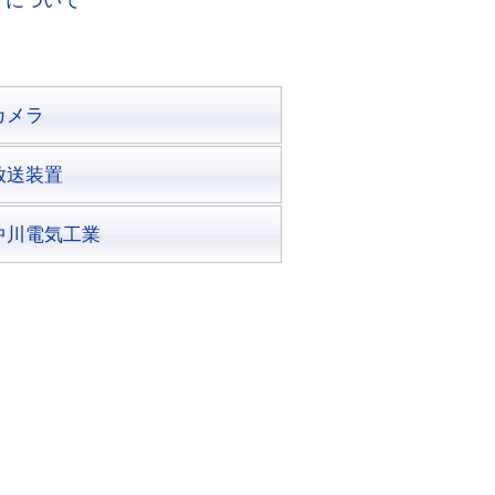
了について
カメラ
放送装置
中川電気工業