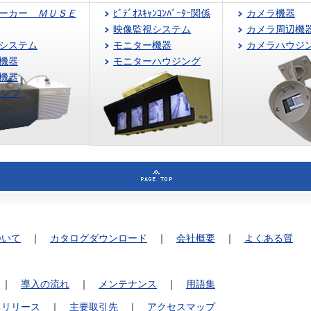
ピーカー
ＭＵＳＥ
ﾋﾞﾃﾞｵｽｷｬﾝｺﾝﾊﾞｰﾀｰ関係
カメラ機器
映像監視システム
カメラ周辺機
システム
モニター機器
カメラハウジ
機器
モニターハウジング
機器
アンプ
ついて
｜
カタログダウンロード
｜
会社概要
｜
よくある質
｜
導入の流れ
｜
メンテナンス
｜
用語集
スリリース
｜
主要取引先
｜
アクセスマップ