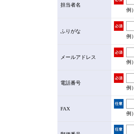
担当者名
例
ふりがな
例
メールアドレス
例）
電話番号
例）
FAX
例）